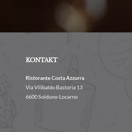
KONTAKT
Ristorante Costa Azzurra
Via Vilibaldo Bastoria 13
6600 Solduno-Locarno