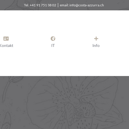
Tel. +41 91 751 38 02 ⎪ email: info@costa-azzurra.ch
Kontakt
IT
Info