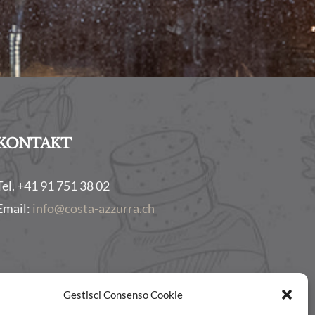
KONTAKT
Tel. +41 91 751 38 02
Email:
info@costa-azzurra.ch
Gestisci Consenso Cookie