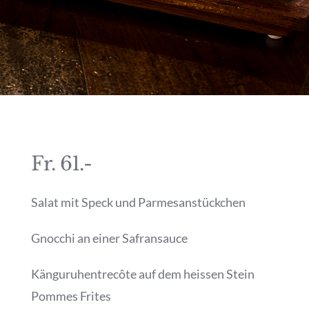
Fr. 61.-
Salat mit Speck und Parmesanstückchen
Gnocchi an einer Safransauce
Känguruhentrecôte auf dem heissen Stein
Pommes Frites