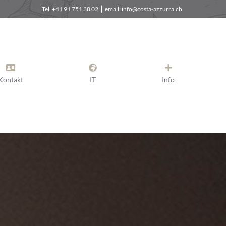
Tel. +41 91 751 38 02 ⎪ email: info@costa-azzurra.ch
Kontakt
IT
Info