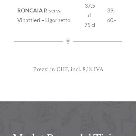
37,5
RONCAIA
Riserva
39.-
cl
Vinattieri – Ligornetto
60.-
75 cl
Prezzi in CHF, incl. 8,1% IVA