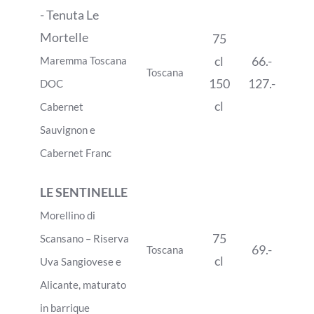
- Tenuta Le
Mortelle
75
cl
66.-
Maremma Toscana
Toscana
150
127.-
DOC
cl
Cabernet
Sauvignon e
Cabernet Franc
LE SENTINELLE
Morellino di
75
Scansano – Riserva
69.-
Toscana
cl
Uva Sangiovese e
Alicante, maturato
in barrique