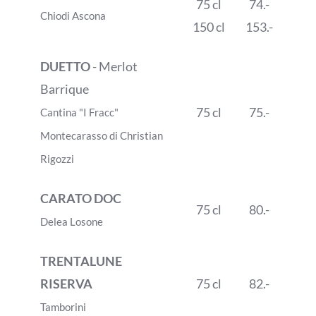
75 cl
74.-
Chiodi Ascona
150 cl
153.-
DUETTO
- Merlot
Barrique
75 cl
75.-
Cantina "I Fracc"
Montecarasso di Christian
Rigozzi
CARATO DOC
75 cl
80.-
Delea Losone
TRENTALUNE
RISERVA
75 cl
82.-
Tamborini