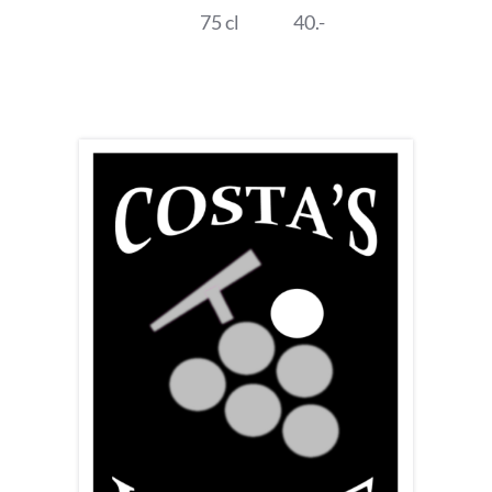
75 cl
40.-