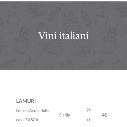
Vini italiani
LAMÙRI
75
Nero d'Avola della
45.-
Sicilia
cl
casa TASCA