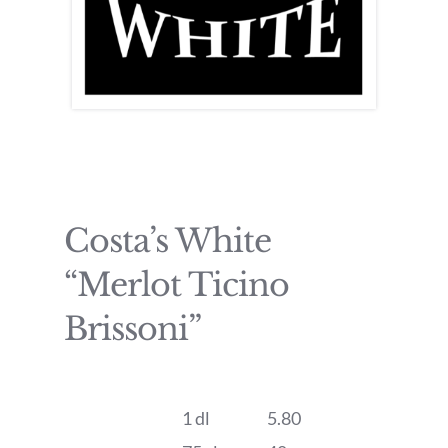
Costa’s White
“Merlot Ticino
Brissoni”
1 dl
5.80