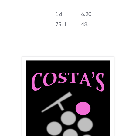
1 dl
6.20
75 cl
43.-