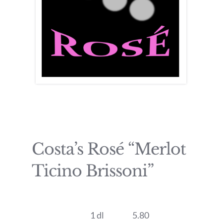
Costa’s Rosé “Merlot
Ticino Brissoni”
1 dl
5.80