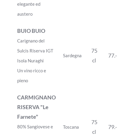
elegante ed
austero
BUIO BUIO
Carignano del
75
Sulcis Riserva IGT
77.-
Sardegna
cl
Isola Nuraghi
Un vino ricco e
pieno
CARMIGNANO
RISERVA "Le
Farnete"
75
79.-
80% Sangiovese e
Toscana
cl