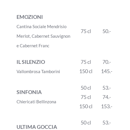
EMOZIONI
Cantina Sociale Mendrisio
75 cl
50.-
Merlot, Cabernet Sauvignon
e Cabernet Franc
IL SILENZIO
75 cl
70.-
150 cl
145.-
Vallombrosa Tamborini
50 cl
53.-
SINFONIA
75 cl
74.-
Chiericati Bellinzona
150 cl
153.-
50 cl
53.-
ULTIMA GOCCIA