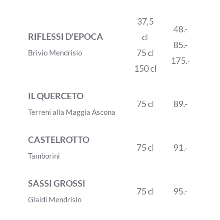
37,5
48.-
RIFLESSI D'EPOCA
cl
85.-
75 cl
Brivio Mendrisio
175.-
150 cl
IL QUERCETO
75 cl
89.-
Terreni alla Maggia Ascona
CASTELROTTO
75 cl
91.-
Tamborini
SASSI GROSSI
75 cl
95.-
Gialdi Mendrisio