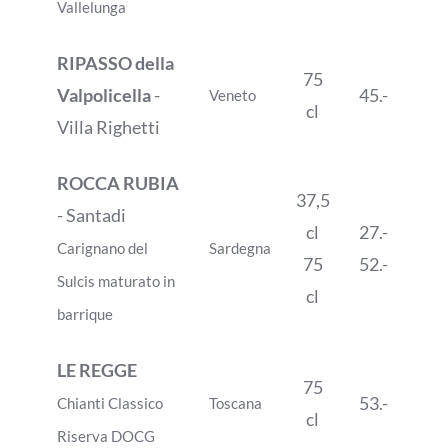
Vallelunga
RIPASSO della
75
Valpolicella
-
45.-
Veneto
cl
Villa Righetti
ROCCA RUBIA
37,5
- Santadi
cl
27.-
Carignano del
Sardegna
75
52.-
Sulcis maturato in
cl
barrique
LE REGGE
75
53.-
Chianti Classico
Toscana
cl
Riserva DOCG