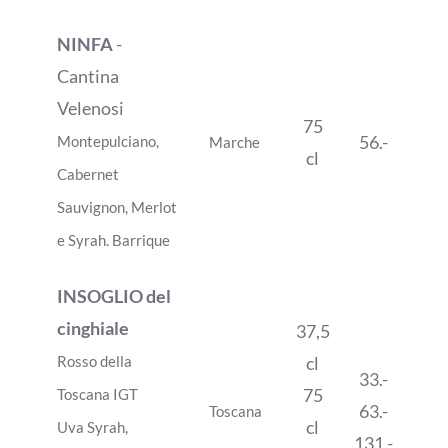
NINFA
-
Cantina
Velenosi
75
56.-
Montepulciano,
Marche
cl
Cabernet
Sauvignon, Merlot
e Syrah. Barrique
INSOGLIO del
cinghiale
37,5
Rosso della
cl
33.-
75
Toscana IGT
63.-
Toscana
cl
Uva Syrah,
131.-