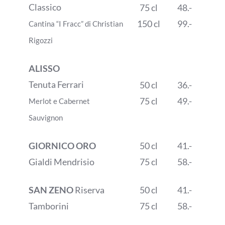
Classico
75 cl
48.-
150 cl
99.-
Cantina “I Fracc” di Christian
Rigozzi
ALISSO
Tenuta Ferrari
50 cl
36.-
75 cl
49.-
Merlot e Cabernet
Sauvignon
GIORNICO ORO
50 cl
41.-
Gialdi Mendrisio
75 cl
58.-
SAN ZENO
Riserva
50 cl
41.-
Tamborini
75 cl
58.-