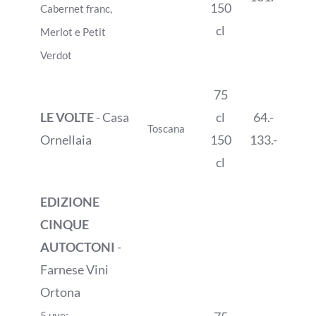
150
Cabernet franc,
cl
Merlot e Petit
Verdot
75
LE VOLTE
- Casa
cl
64.-
Toscana
Ornellaia
150
133.-
cl
EDIZIONE
CINQUE
AUTOCTONI
-
Farnese Vini
Ortona
5 uve: