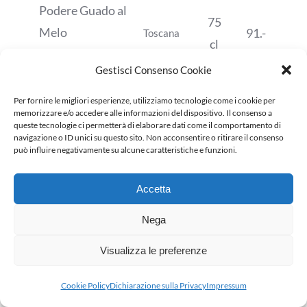
Podere Guado al
75
Melo
91.-
Toscana
cl
Bolgheri DOC, Uva
Gestisci Consenso Cookie
Syrah
Per fornire le migliori esperienze, utilizziamo tecnologie come i cookie per
memorizzare e/o accedere alle informazioni del dispositivo. Il consenso a
LUDI
queste tecnologie ci permetterà di elaborare dati come il comportamento di
Rosso
navigazione o ID unici su questo sito. Non acconsentire o ritirare il consenso
75
può influire negativamente su alcune caratteristiche e funzioni.
91.-
Montepulciano -
Marche
cl
Uva Cabernet
Accetta
Sauvignon e Merlot
Nega
IL PINO di
Visualizza le preferenze
Biserna
75
Cookie Policy
Dichiarazione sulla Privacy
Impressum
92.-
Cabernet franc,
Toscana
cl