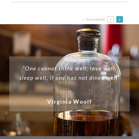
Precedente
1
2
“One cannot think well, love well,
sleep well, if one has not dined well”
Virginia Woolf