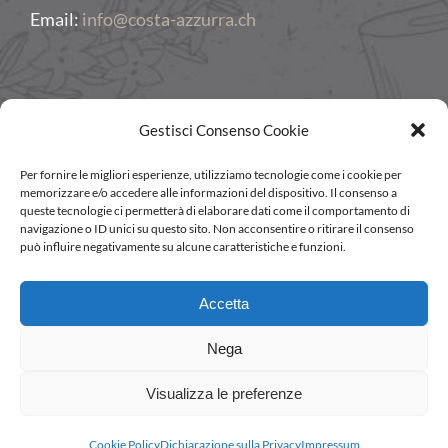
Email:
info@costa-azzurra.ch
Gestisci Consenso Cookie
Per fornire le migliori esperienze, utilizziamo tecnologie come i cookie per
memorizzare e/o accedere alle informazioni del dispositivo. Il consenso a
queste tecnologie ci permetterà di elaborare dati come il comportamento di
navigazione o ID unici su questo sito. Non acconsentire o ritirare il consenso
può influire negativamente su alcune caratteristiche e funzioni.
IT
Accetta
DE
Nega
Visualizza le preferenze
© Copyright 2026 | Ristorante Costa Azzurra
Cookie Policy
Dichiarazione sulla Privacy
Impressum